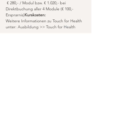
 € 280,- / Modul bzw. € 1.020,- bei 
Direktbuchung aller 4 Module (€ 100,- 
Ersprarnis)
Kurskosten:
Weitere Informationen zu Touch for Health 
unter: 
Ausbildung >> Touch for Health
Bleibe auf dem Laufenden
mit meinem Newsletter:
Anmelden
Home